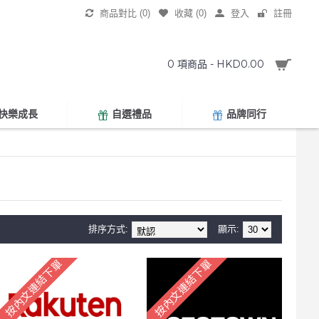
商品對比 (
0
)
收藏 (
0
)
登入
註冊
0 項商品 - HKD0.00
快樂成長
自選禮品
品牌同行
排序方式:
顯示:
按內文連結下單
按內文連結下單