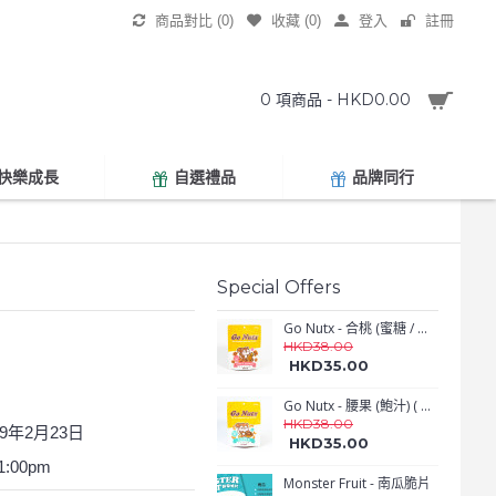
商品對比 (
0
)
收藏 (
0
)
登入
註冊
0 項商品 - HKD0.00
快樂成長
自選禮品
品牌同行
Special Offers
Go Nutx - 合桃 (蜜糖 / 黑糖 / 紫菜 / 肉鬆) ( 45g )
HKD38.00
HKD35.00
Go Nutx - 腰果 (鮑汁) ( 45g )
HKD38.00
19年2月23日
HKD35.00
:00pm
Monster Fruit - 南瓜脆片