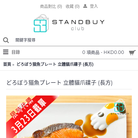
登入
商品對比 (
0
)
收藏 (
0
)
目錄
0 項商品 - HKD0.00
首頁
どろぼう猫魚プレート 立體貓爪礏子 (長方)
どろぼう猫魚プレート 立體貓爪礏子 (長方)